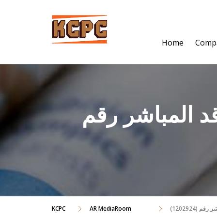
Skip
to
content
Home
Comp
د المباشر رقم
KCPC
AR MediaRoom
 (1202924