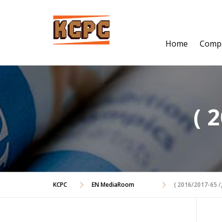
Skip
to
content
Home
Comp
 )
EN MediaRoom
KCPC