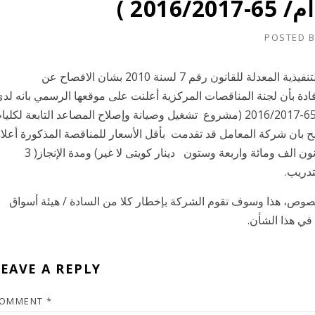
201 )
POSTED 
عملاً بأحكام الفصل الرابع من الكتاب العاشر لللائحة التنفيذية المعدلة للقانون رقم 7 لسنة 2010 بشان الافصاح عن
لإفادة بأن لجنة المناقصات المركزية أعلنت على موقعها الرسمي بانه لد
فض العطاءات الخاصة بالمناقصة رقم ( هـ ع/ش أم/ 65-2016/2017 (مشروع تشغيل وصيانة وإصلاح المصاعد التابعة لكل
ضح بان شركة المعامل قد تقدمت بأقل الأسعار للمناقصة المذكورة أعلا
وبقيمة إجمالية 784,146 د.ك/- سبعمائة واربعة وثمانون الف ومائة واربعة وستون دينار كويتى لا غير) ومدة الإنجاز( 3
تدريب.
خصوص، هذا وسوف تقوم الشركة بإخطار كلا من السادة / هيئة أسواق
في هذا الشأن.
EAVE A REPLY
OMMENT
*