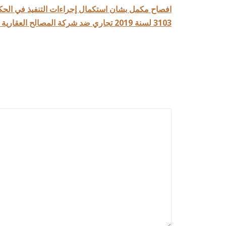
3103 لسنة 2019 تجاري ضد شركة المصالح العقارية ش.م.ك.ع