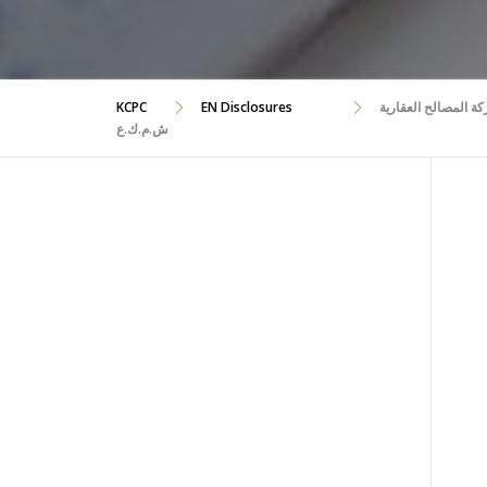
ة الاستئناف في موضوع الاستئنافين رقمي 3097 و 3103 لسنة 2019 تجاري ضد شركة المصالح العقارية
EN Disclosures
KCPC
ش.م.ك.ع