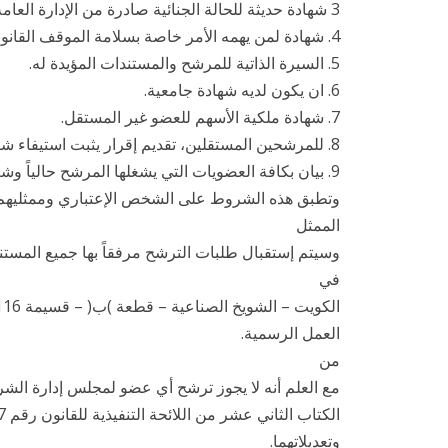
3 شهادة حديثة للحالة الجنائية صادرة من الإدارة العامة للأدلة الجنائية لدى وزارة الداخلية.
4. شهادة لمن يهمه الأمر خاصة بسلامة الموقف القانوني صادرة من هيئة أسواق المال.
5. السيرة الذاتية للمرشح والمستندات المؤيدة له.
6. ان يكون لديه شهادة جامعية.
7. شهادة ملكية الأسهم للعضو غير المستقل.
8. للمرشحين المستقلين، تقديم إقرار يثبت استيفاء شروط الاستقلالية طبقاً لهيئة أسواق المال.
9. بيان بكافة العضويات التي يشغلها المرشح حالياً وشغلها في السابق في إدارات الشركات المساهمة.
وتطبق هذه الشروط على الشخص الإعتباري وممثليهم
الممثل
وسيتم إستقبال طلبات الترشح مرفقاً بها جميع المست
في
الكويت – الشويخ الصناعية – قطعة )ب( – قسيمة 116 117 ، 118 دوار شهرزاد – شارع المخفر – الدور الأول خلال اوقات
العمل الرسمية.
من
مع العلم أنه لا يجوز ترشح أي عضو لمجلس إدارة الشركة بعد
الكتاب الثاني عشر من اللائحة التنفيذية للقانون رقم 7 لسنة 2010 بشأن إنشاء هيئة أسواق المال وتنظيم نشاط الأوراق المالية
وتعديلاتهما.