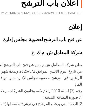
اعلان باب الترشح
 BY
ADMIN
ON
MARCH 2, 2026
WITH
0 COMMENT
إعلان
عن فتح باب الترشح لعضوية مجلس إدارة
شركة المعامل ش. م.ك. ع
تعلن شركة المعامل ش.م.ك.ع عن فتح باب الترشح لعضوي
من تاريخ اليوم الإثنين الموافق 2026/3/2 ولمدة شهر تنتهي بنهاية يوم عمل الخميس الموافق 2026/4/2. فعلى السادة
الراغبين في الترشح لعضوية مجلس الإدارة ممن تتوافر 
المال
رقم (7) لسنة 2010 وتعديلاته، وقانون الشركات، وعقد الشركة ، التقدم بطلب الترشح مرفق به المستندات التالية:
1. صورة البطاقة المدنية.
2. الصفة التي يرغب المرشح في ترشيح نفسه لها )تنفيذي غير تنفيذي/مستقل(