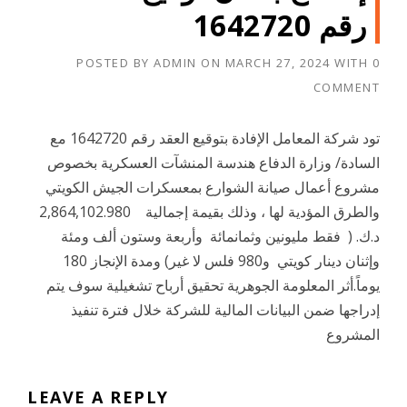
رقم 1642720
POSTED BY
ADMIN
ON
MARCH 27, 2024
WITH
0
COMMENT
تود شركة المعامل الإفادة بتوقيع العقد رقم 1642720 مع
السادة/ وزارة الدفاع هندسة المنشآت العسكرية بخصوص
مشروع أعمال صيانة الشوارع بمعسكرات الجيش الكويتي
والطرق المؤدية لها ، وذلك بقيمة إجمالية 2,864,102.980
د.ك. ( فقط مليونين وثمانمائة وأربعة وستون ألف ومئة
وإثنان دينار كويتي و980 فلس لا غير) ومدة الإنجاز 180
يوماً.أثر المعلومة الجوهرية تحقيق أرباح تشغيلية سوف يتم
إدراجها ضمن البيانات المالية للشركة خلال فترة تنفيذ
المشروع
LEAVE A REPLY