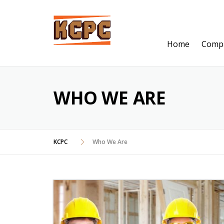
Skip
to
content
Home
Comp
WHO WE ARE
KCPC
Who We Are