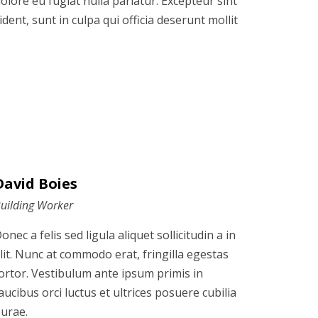
dolore eu fugiat nulla pariatur. Excepteur sint
ent, sunt in culpa qui officia deserunt mollit
David Boies
uilding Worker
onec a felis sed ligula aliquet sollicitudin a in
lit. Nunc at commodo erat, fringilla egestas
ortor. Vestibulum ante ipsum primis in
aucibus orci luctus et ultrices posuere cubilia
urae.