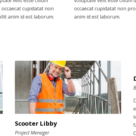
tate velit esse cillum
voluptate velit esse cillum 
t occaecat cupidatat non
occaecat cupidatat non proid
llit anim id est laborum.
anim id est laborum.
B
D
e
t
Scooter Libby
f
Project Menager
C