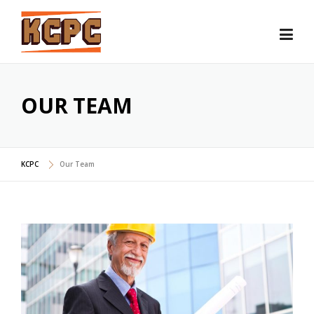
Skip
to
content
OUR TEAM
KCPC
Our Team