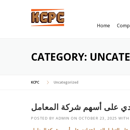
Skip
to
content
Home
Comp
CATEGORY:
UNCATE
KCPC
Uncategorized
POSTED BY
ADMIN
ON
OCTOBER 23, 2025
WIT