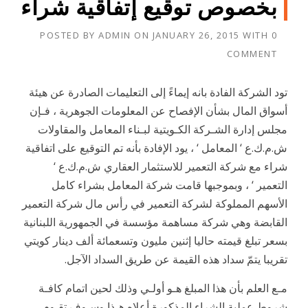
بخصوص توقيع إتفاقية شراء
POSTED BY
ADMIN
ON
JANUARY 26, 2015
WITH
0
COMMENT
تود الشركة الفادة بانه إيماءً إلى التعليمات الصادرة عن هيئة
أسواق المال بشأن الإفصاح عن المعلومات الجوهرية ، فـإن
مجلس إدارة الشـركة الكـويتية لبـناء المعامل والمقاولات
ش.م.ك.ع ‘ المعامل ‘ ، يود الإفادة بأنه تم التوقيع على اتفاقية
شراء مع شركة التعمير للاستثمار العقاري ش.م.ك.ع ‘
التعمير ‘ ، وبموجبها قامت شركة المعامل بشراء كامل
الأسهم المملوكة لشركة التعمير في رأس مال شركة التعمير
القابضة وهي شركة مساهمة مؤسسة في الجمهورية اللبنانية
بسعر تبلغ قيمته حاليا إثنين مليون وتسعمائة ألف دينار كويتي
تقريبا يتمّ سداد هذه القيمة عن طريق السداد الآجل.
مـع العلم بأن هذا المبلغ هـو أولـي وذلك لحين اتمام كافـة
شروط عملية الشراء المذكورة أعلاه هـذا وسـوف تقـوم