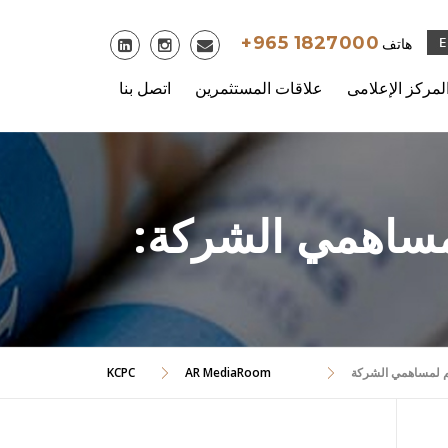
Skip
to
+965 1827000
هاتف
content
لمركز الإعلامى
علاقات المستثمرين
اتصل بنا
لمساهمي الشركة:
KCPC
AR MediaRoom