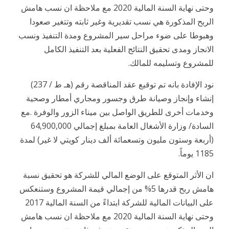
وحتى نهاية السنة المالية 2020 مع ملاحظة ان نسب هامش
الربح المذكورة هي نسب تقديرية وغير ثابته وتتغير صعودا
وهبوطا على ضوء مراحل سير المشروع ومدة التنفيذ ونسب
الانجاز ومدى تحقيق النتائج الفعلية بعد التنفيذ الكامل
للمشروع وتسليمه للمالك.
نود الإفادة بانه تم توقيع عقد المناقصة رقم (هـ ط / 237)
إنشاء وإنجاز وصيانة طرق وجسور ومجاري أمطار وصحية
وخدمات أخرى للطريق الواصل بين ميناء الزور والوفرة .مع
السادة/ وزارة الأشغال العامة بمبلغ إجمالي 64,900,000
(أربعة وستون مليون وتسعمائة ألف دينار كويتي لا غير) لمدة
1185 يوماً.
ان الأثر المتوقع على الوضع المالي للشركة هو تحقيق نسبة
هامش ربح قدرها 5% من إجمالي قيمة المشروع وستنعكس
على البيانات المالية للشركة ابتداءً من السنة المالية 2017
وحتى نهاية السنة المالية 2020 مع ملاحظة ان نسب هامش