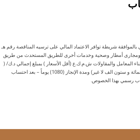
اب
الموافقة شريطة توافر الاعتماد المالي على ترسيه المناقصة رقم هـ
ة طرق ومجارى أمطار وصحية وخدمات أخرى للطريق المستحدث من طريق
ناء المعامل والمقاولات ش.م.ك.ع (أقل الأسعار ) بمبلغ إجمالي د.ك/ (
97,960,000 ) دينار كويتي سبعه وتسعون مليون وتسعمائة و ستون الف لا غير) ومدة الإنجاز (1080) يوماً – بعد احتساب
 كتاب رسمي بهذا الخصوص.