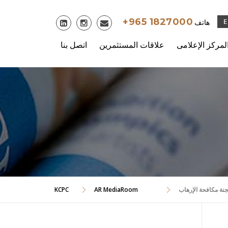
Skip
to
+965 1827000
هاتف
content
لمركز الإعلامى
علاقات المستثمرين
اتصل بنا
جنة مكافحة الإرهاب
AR MediaRoom
KCPC