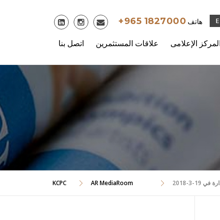
Skip
to
+965 1827000
هاتف
content
لمركز الإعلامى
علاقات المستثمرين
اتصل بنا
KCPC
AR MediaRoom