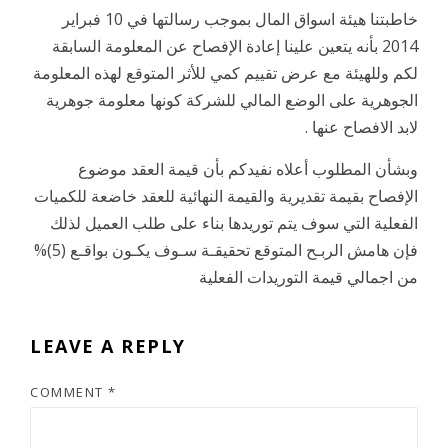
خاطبتنا هيئة اسواق المال بموجب رسالتها في 10 فبراير
2014 بأنه يتعين علينا إعادة الإفصاح عن المعلومة السابقة
لكم وللهيئة مع عرض تقييم كمي للأثر المتوقع لهذه المعلومة
الجوهرية على الوضع المالي للشركة كونها معلومة جوهرية
لابد الافصاح عنها .
وبشأن المطلوب أعلاه نفيدكم بأن قيمة العقد موضوع
الإفصاح بقيمة تقديرية والقيمة النهائية للعقد خاضعة للكميات
الفعلية التي سوف يتم توريدها بناء على طلب العميل لذلك
فإن هامش الربـح المتوقع تحقيقـة سـوف يكـون بواقـع (5)%
من اجمالي قيمة التوريدات الفعلية
LEAVE A REPLY
COMMENT
*