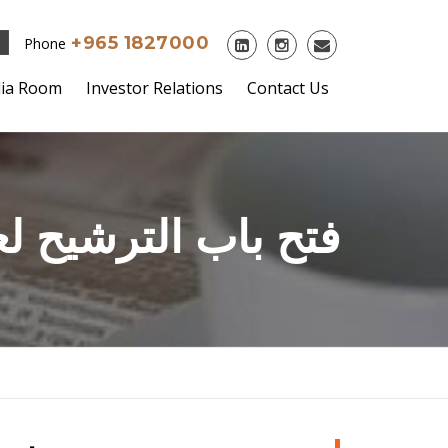
+965 1827000
Phone
ia Room
Investor Relations
Contact Us
(10/02/2014) : فتح باب ا