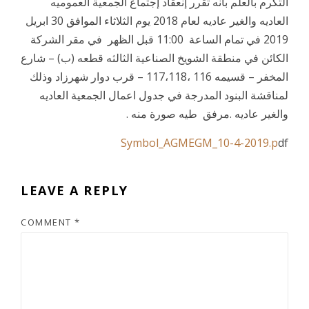
التكرم بالعلم بانه تقرر إنعقاد إجتماع الجمعية العموميه
العاديه والغير عاديه لعام 2018 يوم الثلاثاء الموافق 30 ابريل
2019 في تمام الساعة 11:00 قبل الظهر في مقر الشركة
الكائن في منطقة الشويخ الصناعية الثالثه قطعه (ب) – شارع
المخفر – قسيمه 116 ،117،118 – قرب دوار شهرزاد وذلك
لمناقشة البنود المدرجة في جدول اعمال الجمعية العاديه
والغير عاديه .مرفق طيه صورة منه .
Symbol_AGMEGM_10-4-2019.p
df
LEAVE A REPLY
COMMENT
*