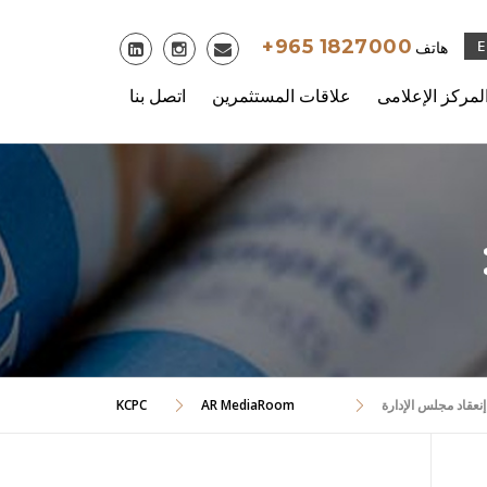
Skip
to
+965 1827000
هاتف
content
لمركز الإعلامى
علاقات المستثمرين
اتصل بنا
KCPC
AR MediaRoom